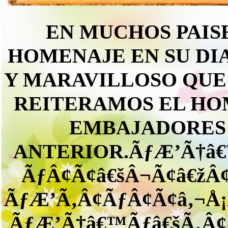
EN MUCHOS PAIS
HOMENAJE EN SU DIA
Y MARAVILLOSO QUE
REITERAMOS EL HO
EMBAJADORES 
ANTERIOR.ÃƒÆ’Ã†â€™
ÃƒÂ¢Ã¢â€šÂ¬Ã¢â€žÂ
ÃƒÆ’Ã‚Â¢ÃƒÂ¢Ã¢â‚¬Å¡
ÃƒÆ’Ã†â€™Ãƒâ€šÃ‚Â