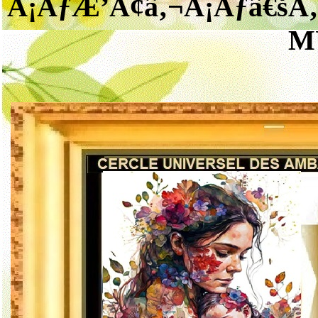
Â¡ÃƒÆ’Ã¢â‚¬Å¡Ãƒâ€šÃ
M