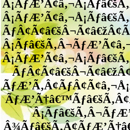
Â¡ÃƒÆ’Ã¢â‚¬Å¡Ãƒâ€šÃ
Â¡ÃƒÆ’Ã¢â‚¬Å¡Ãƒâ€šÃ
ÃƒÂ¢Ã¢â€šÂ¬Ã¢â€žÂ¢
Â¡Ãƒâ€šÃ‚Â¬ÃƒÆ’Ã¢â‚
Â¡ÃƒÆ’Ã¢â‚¬Å¡Ãƒâ€šÃ
ÃƒÂ¢Ã¢â€šÂ¬Ã¢â€žÂ
ÃƒÆ’Ã‚Â¢ÃƒÂ¢Ã¢â‚¬Å¡
ÃƒÆ’Ã†â€™Ãƒâ€šÃ‚Â
Â¡Ãƒâ€šÃ‚Â¬ÃƒÆ
Â¾Ãƒâ€šÃ‚Â¢ÃƒÆ’Ã†â€