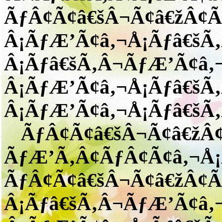
ÃƒÂ¢Ã¢â€šÂ¬Ã¢â€žÂ¢
Â¡ÃƒÆ’Ã¢â‚¬Å¡Ãƒâ€šÃ
Â¡Ãƒâ€šÃ‚Â¬ÃƒÆ’Ã¢â
Â¡ÃƒÆ’Ã¢â‚¬Å¡Ãƒâ€šÃ
Â¡ÃƒÆ’Ã¢â‚¬Å¡Ãƒâ€šÃ
ÃƒÂ¢Ã¢â€šÂ¬Ã¢â€žÂ
ÃƒÆ’Ã‚Â¢ÃƒÂ¢Ã¢â‚¬Å¡
ÃƒÂ¢Ã¢â€šÂ¬Ã¢â€žÂ¢
Â¡Ãƒâ€šÃ‚Â¬ÃƒÆ’Ã¢â‚