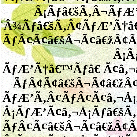
Â¡Ãƒâ€šÃ‚Â¬ÃƒÆ
Â¾Ãƒâ€šÃ‚Â¢ÃƒÆ’Ã†â€
ÃƒÂ¢Ã¢â€šÂ¬Ã¢â€žÂ¢
Â¡Ã
ÃƒÆ’Ã†â€™Ãƒâ€ Ã¢â‚¬
ÃƒÂ¢Ã¢â€šÂ¬Ã¢â€žÂ
ÃƒÆ’Ã‚Â¢ÃƒÂ¢Ã¢â‚¬Å
Â¡ÃƒÆ’Ã¢â‚¬Å¡Ãƒâ€šÃ
ÃƒÂ¢Ã¢â€šÂ¬Ã¢â€žÂ¢