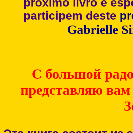
próximo livro e es
participem deste
pr
Gabrielle S
С большой радо
представляю вам
З