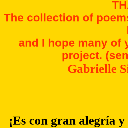
TH
The collection of poems
and I hope many of yo
project. (s
Gabrielle 
¡Es con gran alegría y