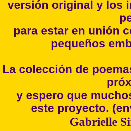
versión original y los 
p
para estar en unión 
pequeños emba
La colección de poema
próx
y espero que muchos
este proyecto. (e
Gabrielle S