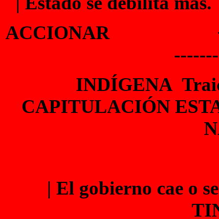
| Estado se debilita más.
ACCIONAR +-----------
------
INDÍGENA Traic
CAPITULACIÓN ESTA
N
| El gobierno cae
TI