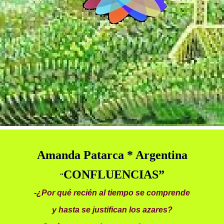
Amanda Patarca * Argentina
CONFLUENCIAS”
“
-¿Por qué recién al tiempo se comprende
y hasta se justifican los azares?